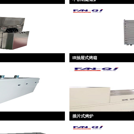
IR抽屉式烤箱
插片式烤炉