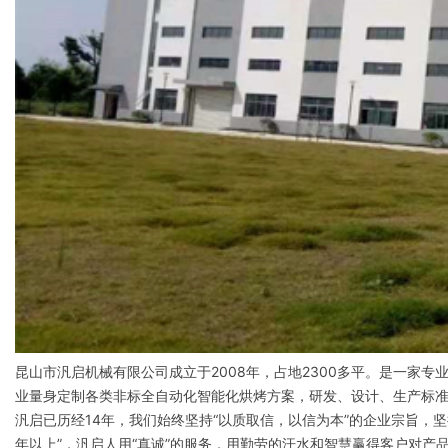
昆山市汎启机械有限公司成立于2008年，占地2300多平。是一家
业量身定制各类非标全自动化智能化烘烤方案，研发、设计、生产标
汎启已历经14年，我们始终坚持“以质取信，以信为本”的企业宗旨，
年以上”，汎启人用“真诚”的服务，用勤劳的汗水和智慧赢得客户对产