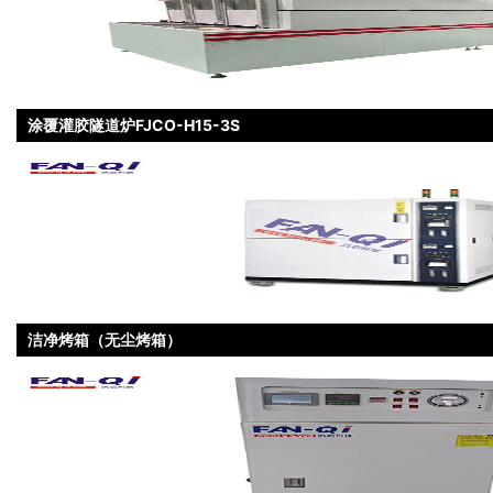
涂覆灌胶隧道炉FJCO-H15-3S
洁净烤箱（无尘烤箱）